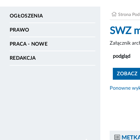
Strona Po
OGŁOSZENIA
SWZ mi
PRAWO
Załącznik ar
PRACA - NOWE
podgląd
REDAKCJA
ZOBACZ
Ponowne wyko
METKA