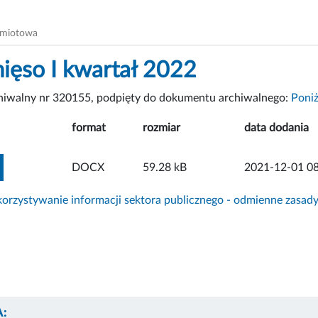
dmiotowa
ęso I kwartał 2022
chiwalny nr 320155, podpięty do dokumentu archiwalnego:
Poniż
format
rozmiar
data dodania
ZOBACZ ZAŁĄCZNIK
DOCX
59.28 kB
2021-12-01 08
rzystywanie informacji sektora publicznego - odmienne zasad
: