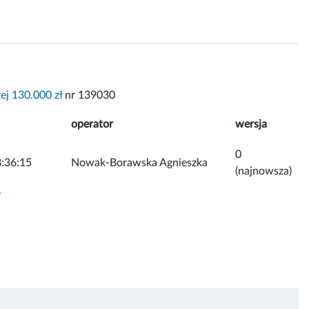
ej 130.000 zł
nr 139030
operator
wersja
0
:36:15
Nowak-Borawska Agnieszka
(najnowsza)
y