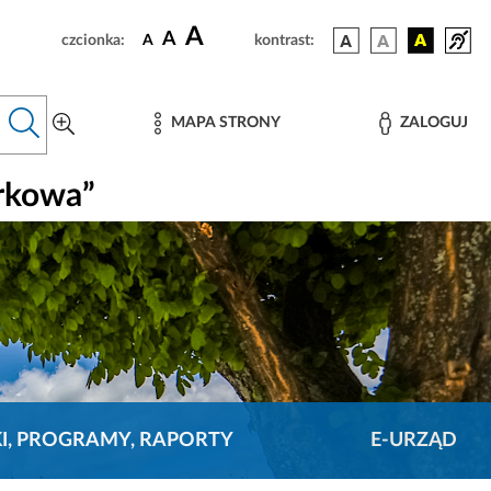
A
A
czcionka:
A
kontrast:
MAPA STRONY
ZALOGUJ
rkowa”
KI, PROGRAMY, RAPORTY
E-URZĄD