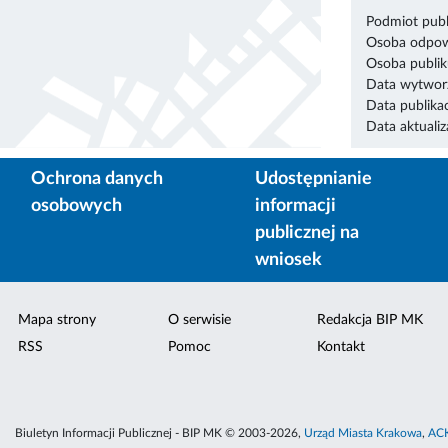
Podmiot publ
Osoba odpowi
Osoba publik
Data wytworz
Data publikac
Data aktualiza
Ochrona danych
Udostępnianie
osobowych
informacji
publicznej na
wniosek
Mapa strony
O serwisie
Redakcja BIP MK
RSS
Pomoc
Kontakt
Biuletyn Informacji Publicznej - BIP MK © 2003-2026,
Urząd Miasta Krakowa
,
ACK