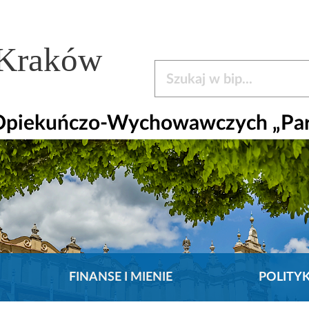
 Kraków
Szukaj w bip
 Opiekuńczo-Wychowawczych „Pa
FINANSE I MIENIE
POLITY