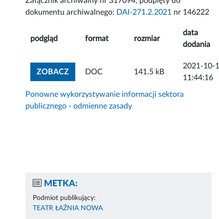
Załącznik archiwalny nr 317094, podpięty do
dokumentu archiwalnego:
DAI-271.2.2021
nr 146222
data
podgląd
format
rozmiar
dodania
2021-10-
ZOBACZ ZAŁĄCZNIK
ZOBACZ
DOC
141.5 kB
11:44:16
Ponowne wykorzystywanie informacji sektora
publicznego - odmienne zasady
METKA:
Podmiot publikujący:
TEATR ŁAŹNIA NOWA