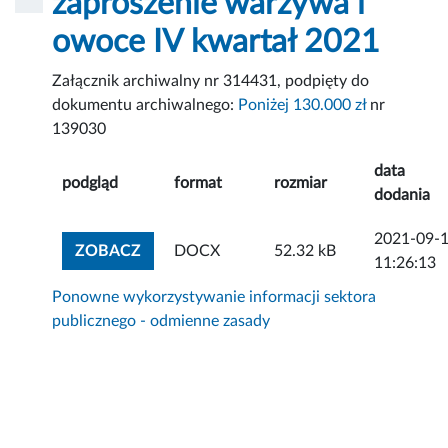
zaproszenie warzywa i
owoce IV kwartał 2021
Załącznik archiwalny nr 314431, podpięty do
dokumentu archiwalnego:
Poniżej 130.000 zł
nr
139030
data
podgląd
format
rozmiar
dodania
2021-09-
ZOBACZ ZAŁĄCZNIK
ZOBACZ
DOCX
52.32 kB
11:26:13
Ponowne wykorzystywanie informacji sektora
publicznego - odmienne zasady