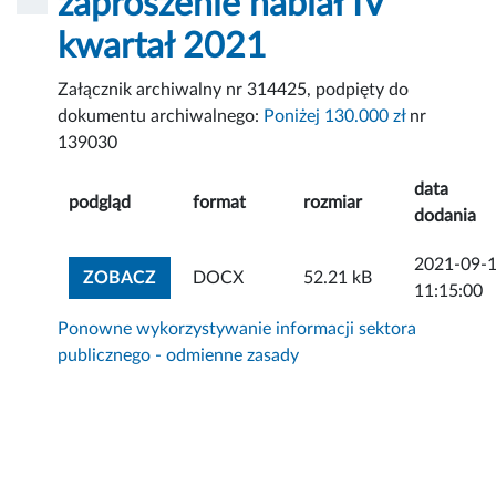
zaproszenie nabiał IV
kwartał 2021
Załącznik archiwalny nr 314425, podpięty do
dokumentu archiwalnego:
Poniżej 130.000 zł
nr
139030
data
podgląd
format
rozmiar
dodania
2021-09-
ZOBACZ ZAŁĄCZNIK
ZOBACZ
DOCX
52.21 kB
11:15:00
Ponowne wykorzystywanie informacji sektora
publicznego - odmienne zasady