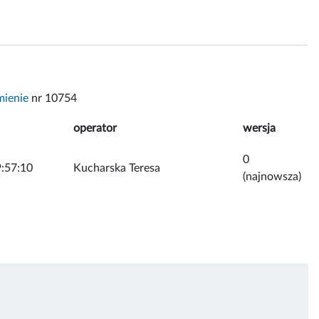
mienie
nr 10754
operator
wersja
0
:57:10
Kucharska Teresa
(najnowsza)