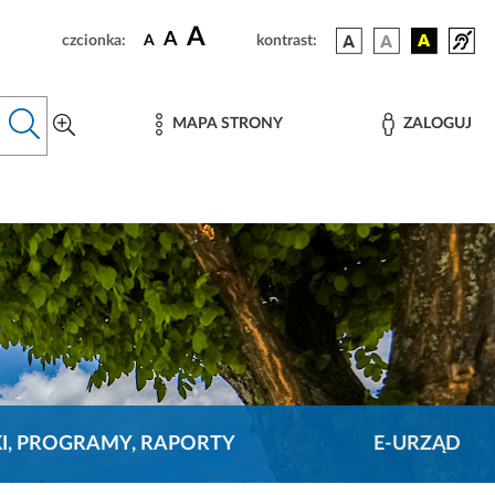
A
A
czcionka:
A
kontrast:
MAPA STRONY
ZALOGUJ
KI, PROGRAMY, RAPORTY
E-URZĄD