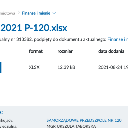
dmiotowa
Finanse i mienie
2021 P-120.xlsx
tualny nr 313382, podpięty do dokumentu aktualnego:
Finanse i 
format
rozmiar
data dodania
ZOBACZ ZAŁĄCZNIK
XLSX
12.39 kB
2021-08-24 19
:
ikujący:
SAMORZĄDOWE PRZEDSZKOLE NR 120
edzialna:
MGR URSZULA TABORSKA