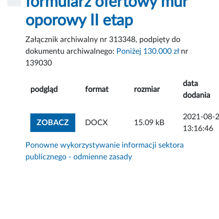
formularz ofertowy mur
oporowy II etap
Załącznik archiwalny nr 313348, podpięty do
dokumentu archiwalnego:
Poniżej 130.000 zł
nr
139030
data
podgląd
format
rozmiar
dodania
2021-08-
ZOBACZ ZAŁĄCZNIK
ZOBACZ
DOCX
15.09 kB
13:16:46
Ponowne wykorzystywanie informacji sektora
publicznego - odmienne zasady