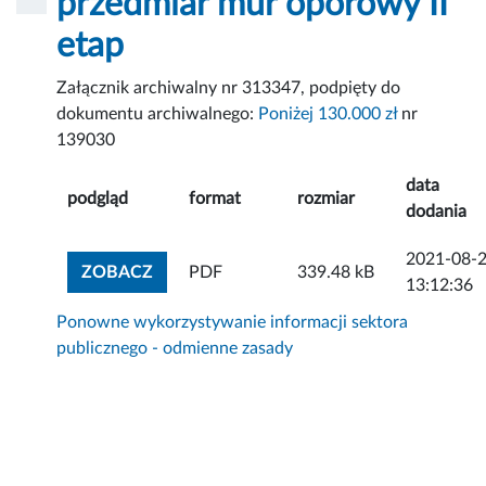
przedmiar mur oporowy II
etap
Załącznik archiwalny nr 313347, podpięty do
dokumentu archiwalnego:
Poniżej 130.000 zł
nr
139030
data
podgląd
format
rozmiar
dodania
2021-08-
ZOBACZ ZAŁĄCZNIK
ZOBACZ
PDF
339.48 kB
13:12:36
Ponowne wykorzystywanie informacji sektora
publicznego - odmienne zasady