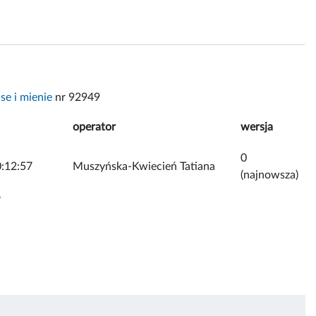
se i mienie
nr 92949
operator
wersja
0
:12:57
Muszyńska-Kwiecień Tatiana
(najnowsza)
y