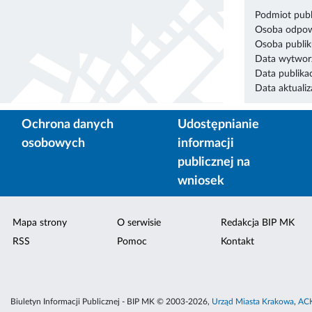
Podmiot publ
Osoba odpowi
Osoba publik
Data wytworz
Data publikac
Data aktualiza
Ochrona danych
Udostępnianie
osobowych
informacji
publicznej na
wniosek
Mapa strony
O serwisie
Redakcja BIP MK
RSS
Pomoc
Kontakt
Biuletyn Informacji Publicznej - BIP MK © 2003-2026,
Urząd Miasta Krakowa
,
ACK