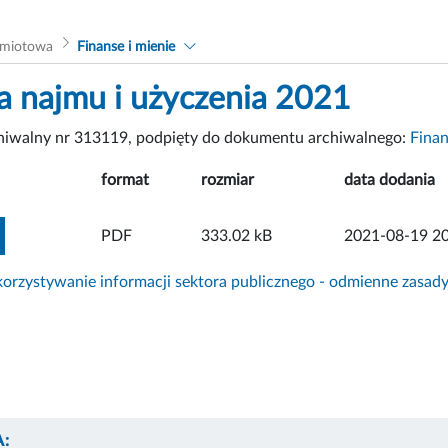
dmiotowa
Finanse i mienie
najmu i użyczenia 2021
chiwalny nr 313119, podpięty do dokumentu archiwalnego:
Finan
format
rozmiar
data dodania
ZOBACZ ZAŁĄCZNIK
PDF
333.02 kB
2021-08-19 20
rzystywanie informacji sektora publicznego - odmienne zasad
: