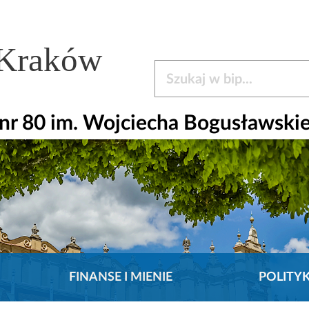
 Kraków
Szukaj w bip
nr 80 im. Wojciecha Bogusławski
FINANSE I MIENIE
POLITY