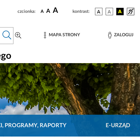
A
A
czcionka:
A
kontrast:
MAPA STRONY
ZALOGUJ
ego
KI, PROGRAMY, RAPORTY
E-URZĄD