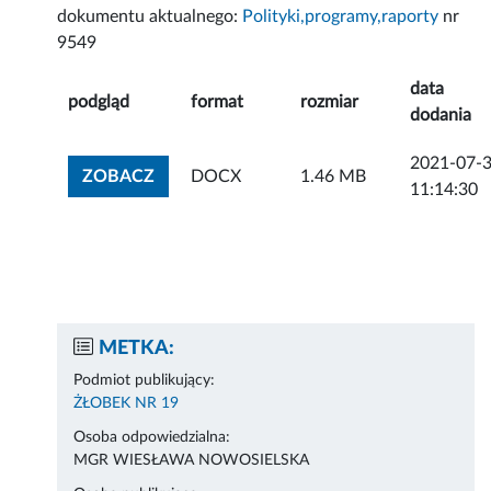
dokumentu aktualnego:
Polityki,programy,raporty
nr
9549
data
podgląd
format
rozmiar
dodania
2021-07-
ZOBACZ ZAŁĄCZNIK
ZOBACZ
DOCX
1.46 MB
11:14:30
METKA:
Podmiot publikujący:
ŻŁOBEK NR 19
Osoba odpowiedzialna:
MGR WIESŁAWA NOWOSIELSKA