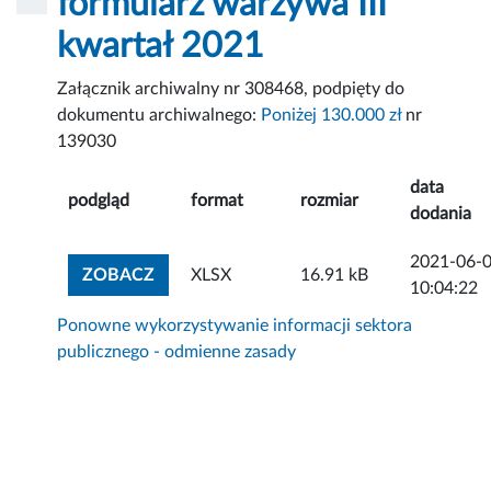
formularz warzywa III
kwartał 2021
Załącznik archiwalny nr 308468, podpięty do
dokumentu archiwalnego:
Poniżej 130.000 zł
nr
139030
data
podgląd
format
rozmiar
dodania
2021-06-
ZOBACZ ZAŁĄCZNIK
ZOBACZ
XLSX
16.91 kB
10:04:22
Ponowne wykorzystywanie informacji sektora
publicznego - odmienne zasady