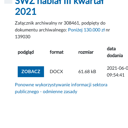
SWZ nabiał III kwartał
2021
Załącznik archiwalny nr 308461, podpięty do
dokumentu archiwalnego:
Poniżej 130.000 zł
nr
139030
data
podgląd
format
rozmiar
dodania
2021-06-
ZOBACZ ZAŁĄCZNIK
ZOBACZ
DOCX
61.68 kB
09:54:41
Ponowne wykorzystywanie informacji sektora
publicznego - odmienne zasady