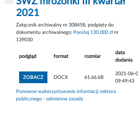
SWZ mrożonki III kwartał
2021
Załącznik archiwalny nr 308458, podpięty do
dokumentu archiwalnego:
Poniżej 130.000 zł
nr
139030
data
podgląd
format
rozmiar
dodania
2021-06-
ZOBACZ ZAŁĄCZNIK
ZOBACZ
DOCX
61.66 kB
09:49:43
Ponowne wykorzystywanie informacji sektora
publicznego - odmienne zasady