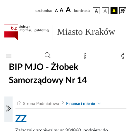
A
A
czcionka:
A
kontrast:
Miasto Kraków
BIP MJO - Żłobek
Samorządowy Nr 14
Strona Podmiotowa
Finanse i mienie
ZZ
Załącznik archiwalny nr 304860, podpięty do