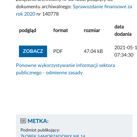
dokumentu archiwalnego:
Sprawozdanie finansowe za
rok 2020
nr 140778
data
podgląd
format
rozmiar
dodania
2021-05-
ZOBACZ ZAŁĄCZNIK
ZOBACZ
PDF
47.04 kB
07:34:30
Ponowne wykorzystywanie informacji sektora
publicznego - odmienne zasady
METKA:
Podmiot publikujący:
ŻŁOBEK SAMORZĄDOWY NR 14