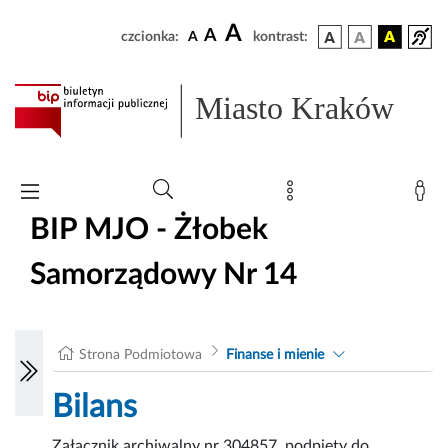
A
A
czcionka:
A
kontrast:
Miasto Kraków
BIP MJO - Żłobek
Samorządowy Nr 14
Strona Podmiotowa
Finanse i mienie
Bilans
Załącznik archiwalny nr 304857, podpięty do