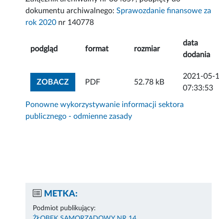
dokumentu archiwalnego:
Sprawozdanie finansowe za
rok 2020
nr 140778
data
podgląd
format
rozmiar
dodania
2021-05-
ZOBACZ ZAŁĄCZNIK
ZOBACZ
PDF
52.78 kB
07:33:53
Ponowne wykorzystywanie informacji sektora
publicznego - odmienne zasady
METKA:
Podmiot publikujący:
ŻŁOBEK SAMORZĄDOWY NR 14