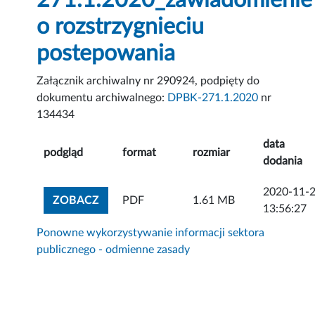
271.1.2020_zawiadomienie
o rozstrzygnieciu
postepowania
Załącznik archiwalny nr 290924, podpięty do
dokumentu archiwalnego:
DPBK-271.1.2020
nr
134434
data
podgląd
format
rozmiar
dodania
2020-11-
ZOBACZ ZAŁĄCZNIK
ZOBACZ
PDF
1.61 MB
13:56:27
Ponowne wykorzystywanie informacji sektora
publicznego - odmienne zasady