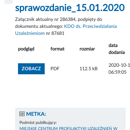
sprawozdanie_15.01.2020
Załącznik aktualny nr 286384, podpięty do
dokumentu aktualnego:
KDO ds. Przeciwdziałania
Uzależnieniom
nr 87681
data
podgląd
format
rozmiar
dodania
2020-10-
ZOBACZ ZAŁĄCZNIK
ZOBACZ
PDF
112.5 kB
06:59:05
METKA:
Podmiot publikujący:
MIEJSKIE CENTRUM PROFILAKTYKI UZALEŻNIEŃ W