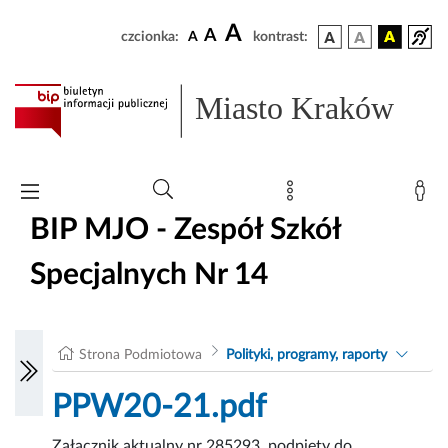
A
A
czcionka:
A
kontrast:
Miasto Kraków
BIP MJO - Zespół Szkół
Specjalnych Nr 14
Strona Podmiotowa
Polityki, programy, raporty
PPW20-21.pdf
Załącznik aktualny nr 285293, podpięty do