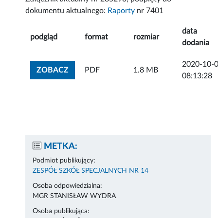
dokumentu aktualnego:
Raporty
nr 7401
data
podgląd
format
rozmiar
dodania
2020-10-
ZOBACZ ZAŁĄCZNIK
ZOBACZ
PDF
1.8 MB
08:13:28
METKA:
Podmiot publikujący:
ZESPÓŁ SZKÓŁ SPECJALNYCH NR 14
Osoba odpowiedzialna:
MGR STANISŁAW WYDRA
Osoba publikująca: