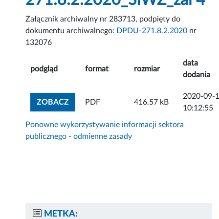
271.8.2.2020_SIWZ_zal 4
Załącznik archiwalny nr 283713, podpięty do
dokumentu archiwalnego:
DPDU-271.8.2.2020
nr
132076
data
podgląd
format
rozmiar
dodania
2020-09-
ZOBACZ ZAŁĄCZNIK
ZOBACZ
PDF
416.57 kB
10:12:55
Ponowne wykorzystywanie informacji sektora
publicznego - odmienne zasady
METKA: