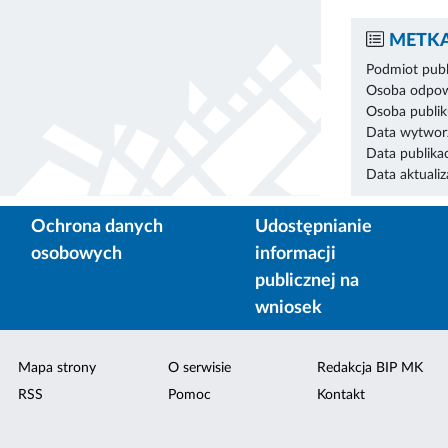
METKA
Podmiot publ
Osoba odpowi
Osoba publik
Data wytworz
Data publikac
Data aktualiza
Ochrona danych
Udostępnianie
osobowych
informacji
publicznej na
wniosek
Mapa strony
O serwisie
Redakcja BIP MK
RSS
Pomoc
Kontakt