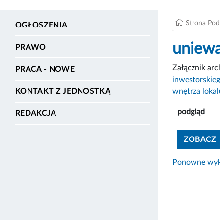
Strona Po
OGŁOSZENIA
uniewa
PRAWO
Załącznik ar
PRACA - NOWE
inwestorskieg
wnętrza loka
KONTAKT Z JEDNOSTKĄ
podgląd
REDAKCJA
ZOBACZ
Ponowne wyko