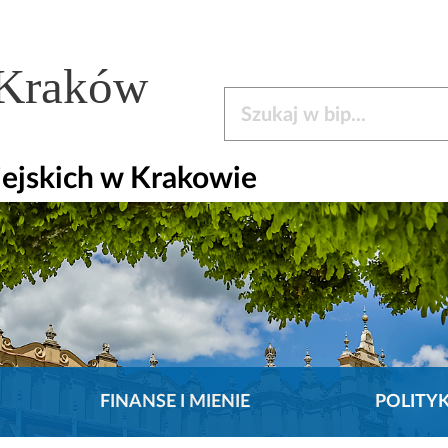
 Kraków
Szukaj w bip
iejskich w Krakowie
FINANSE I MIENIE
POLITY