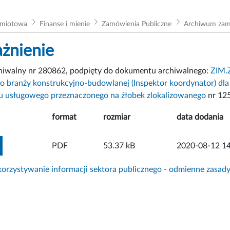
dmiotowa
Finanse i mienie
Zamówienia Publiczne
Archiwum za
żnienie
chiwalny nr 280862, podpięty do dokumentu archiwalnego:
ZIM.Z
o branży konstrukcyjno-budowlanej (Inspektor koordynator) dl
lu usługowego przeznaczonego na żłobek zlokalizowanego
nr 12
format
rozmiar
data dodania
ZOBACZ ZAŁĄCZNIK
PDF
53.37 kB
2020-08-12 14
rzystywanie informacji sektora publicznego - odmienne zasad