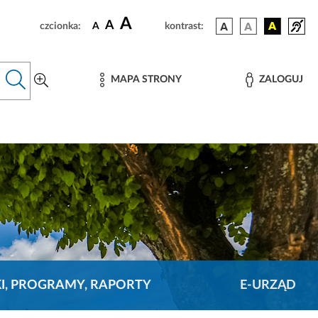
A
A
czcionka:
A
kontrast:
MAPA STRONY
ZALOGUJ
KI, PROGRAMY, RAPORTY
E-URZĄD