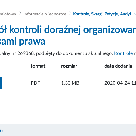
dmiotowa
Informacje o jednostce
Kontrole, Skargi, Petycje, Audyt
ół kontroli doraźnej organizowan
sami prawa
tualny nr 269368, podpięty do dokumentu aktualnego:
Kontrole
n
format
rozmiar
data dodania
ZOBACZ ZAŁĄCZNIK
PDF
1.33 MB
2020-04-24 11
: