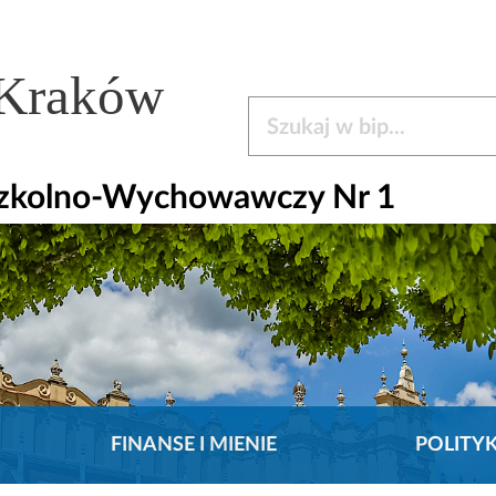
 Kraków
Szukaj w bip
Szkolno-Wychowawczy Nr 1
FINANSE I MIENIE
POLITY