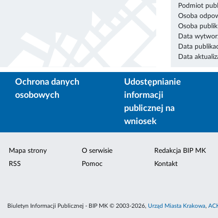
Podmiot publ
Osoba odpowi
Osoba publik
Data wytworz
Data publikac
Data aktualiza
Ochrona danych
Udostępnianie
osobowych
informacji
publicznej na
wniosek
Mapa strony
O serwisie
Redakcja BIP MK
RSS
Pomoc
Kontakt
Biuletyn Informacji Publicznej - BIP MK © 2003-2026,
Urząd Miasta Krakowa
,
ACK