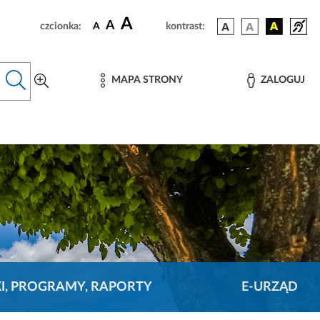
A
A
czcionka:
A
kontrast:
MAPA STRONY
ZALOGUJ
KI, PROGRAMY, RAPORTY
E-URZĄD