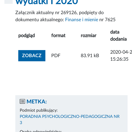
wydatki I 2020
Załącznik aktualny nr 269126, podpięty do
dokumentu aktualnego:
Finanse i mienie
nr 7625
data
podgląd
format
rozmiar
dodania
2020-04-
ZOBACZ ZAŁĄCZNIK
ZOBACZ
PDF
83.91 kB
15:26:35
METKA:
Podmiot publikujący:
PORADNIA PSYCHOLOGICZNO-PEDAGOGICZNA NR
3