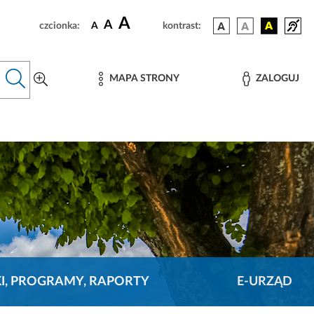
A
A
czcionka:
A
kontrast:
MAPA STRONY
ZALOGUJ
KI, PROGRAMY, RAPORTY
E-URZĄD