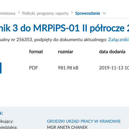
dmiotowa
Polityki, programy, raporty
Sprawozdania
nik 3 do MRPiPS-01 II półrocze
tualny nr 256353, podpięty do dokumentu aktualnego:
Załącznik
format
rozmiar
data dodania
ZOBACZ ZAŁĄCZNIK
PDF
981.98 kB
2019-11-13 10
:
ikujący:
GRODZKI URZĄD PRACY W KRAKOWIE
edzialna:
MGR ANETA CHANEK