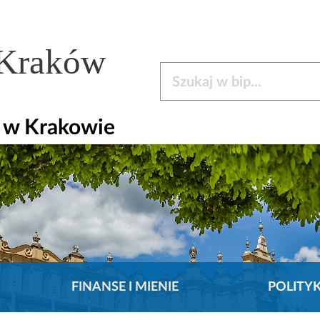
 Kraków
Szukaj w bip
y w Krakowie
FINANSE I MIENIE
POLITY