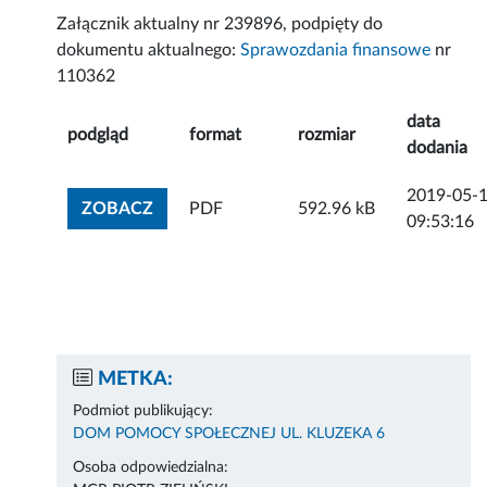
Załącznik aktualny nr 239896, podpięty do
dokumentu aktualnego:
Sprawozdania finansowe
nr
110362
data
podgląd
format
rozmiar
dodania
2019-05-
ZOBACZ ZAŁĄCZNIK
ZOBACZ
PDF
592.96 kB
09:53:16
METKA:
Podmiot publikujący:
DOM POMOCY SPOŁECZNEJ UL. KLUZEKA 6
Osoba odpowiedzialna: