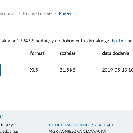
dmiotowa
Finanse i mienie
Budżet
tualny nr 239439, podpięty do dokumentu aktualnego:
Budżet
nr
format
rozmiar
data dodania
ZOBACZ ZAŁĄCZNIK
XLS
21.5 kB
2019-05-13 10
:
ikujący:
XX LICEUM OGÓLNOKSZTAŁCĄCE
edzialna:
MGR AGNIESZKA GŁOWACKA