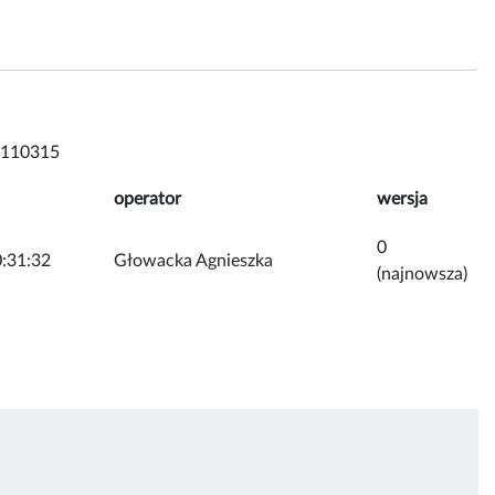
 110315
operator
wersja
0
:31:32
Głowacka Agnieszka
(najnowsza)