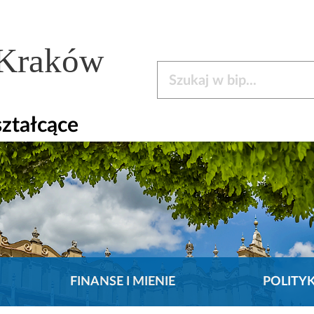
 Kraków
Szukaj w bip
ztałcące
FINANSE I MIENIE
POLITY