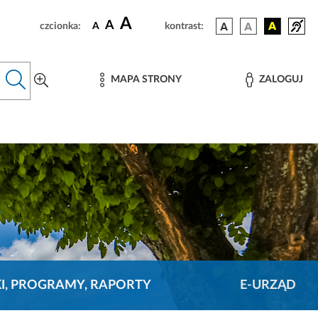
A
A
czcionka:
A
kontrast:
MAPA STRONY
ZALOGUJ
KI, PROGRAMY, RAPORTY
E-URZĄD