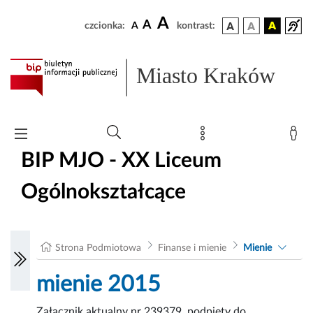
A
A
czcionka:
A
kontrast:
Miasto Kraków
BIP MJO - XX Liceum
Ogólnokształcące
Strona Podmiotowa
Finanse i mienie
Mienie
mienie 2015
Załącznik aktualny nr 239379, podpięty do