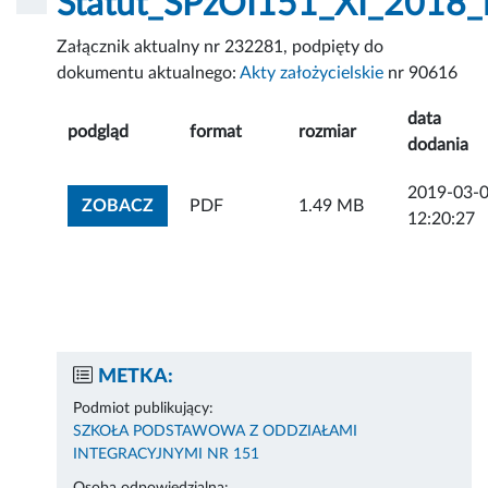
Statut_SPzOI151_XI_2018_i
Załącznik aktualny nr 232281, podpięty do
dokumentu aktualnego:
Akty założycielskie
nr 90616
data
podgląd
format
rozmiar
dodania
2019-03-
ZOBACZ ZAŁĄCZNIK
ZOBACZ
PDF
1.49 MB
12:20:27
METKA:
Podmiot publikujący:
SZKOŁA PODSTAWOWA Z ODDZIAŁAMI
INTEGRACYJNYMI NR 151