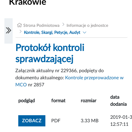
Krakowie
Strona Podmiotowa
Informacje o jednostce
Kontrole, Skargi, Petycje, Audyt
Protokół kontroli
sprawdzającej
Załącznik aktualny nr 229366, podpięty do
dokumentu aktualnego:
Kontrole przeprowadzone w
MCO
nr 2857
data
podgląd
format
rozmiar
dodania
2019-01-
ZOBACZ ZAŁĄCZNIK
ZOBACZ
PDF
3.33 MB
12:57:11