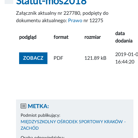
Statut-mos2018
Załącznik aktualny nr 227780, podpięty do
dokumentu aktualnego:
Prawo
nr 12275
data
podgląd
format
rozmiar
dodania
2019-01-
ZOBACZ ZAŁĄCZNIK
ZOBACZ
PDF
121.89 kB
16:44:20
METKA:
Podmiot publikujący:
MIĘDZYSZKOLNY OŚRODEK SPORTOWY KRAKÓW -
ZACHÓD