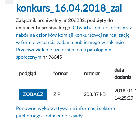
konkurs_16.04.2018_zal
Załącznik archiwalny nr 206232, podpięty do
dokumentu archiwalnego:
Otwarty konkurs ofert oraz
nabór na członków komisji konkursowej na realizację
w formie wsparcia zadania publicznego w zakresie:
Przeciwdziałanie uzależnieniom i patologiom
społecznym
nr 96645
data
podgląd
format
rozmiar
dodania
2018-04-
ZOBACZ ZAŁĄCZNIK
ZOBACZ
ZIP
208.87 kB
14:25:29
Ponowne wykorzystywanie informacji sektora
publicznego - odmienne zasady