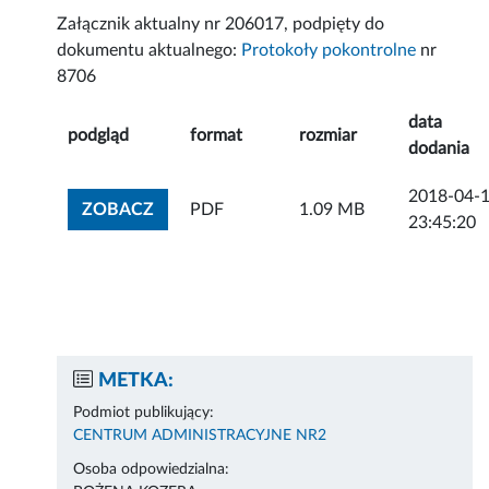
Załącznik aktualny nr 206017, podpięty do
dokumentu aktualnego:
Protokoły pokontrolne
nr
8706
data
podgląd
format
rozmiar
dodania
2018-04-
ZOBACZ ZAŁĄCZNIK
ZOBACZ
PDF
1.09 MB
23:45:20
METKA:
Podmiot publikujący:
CENTRUM ADMINISTRACYJNE NR2
Osoba odpowiedzialna: