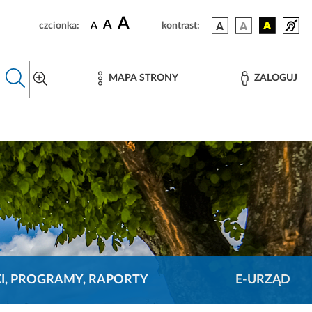
A
A
czcionka:
A
kontrast:
MAPA STRONY
ZALOGUJ
KI, PROGRAMY, RAPORTY
E-URZĄD