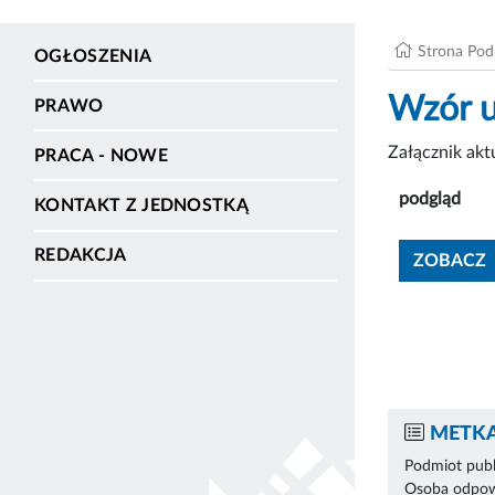
Strona Po
OGŁOSZENIA
Wzór 
PRAWO
Załącznik ak
PRACA - NOWE
podgląd
KONTAKT Z JEDNOSTKĄ
REDAKCJA
ZOBACZ
METKA
Podmiot publ
Osoba odpowi