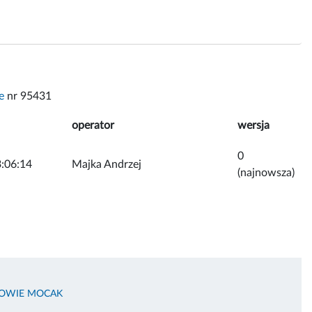
e
nr 95431
operator
wersja
0
:06:14
Majka Andrzej
(najnowsza)
KOWIE MOCAK