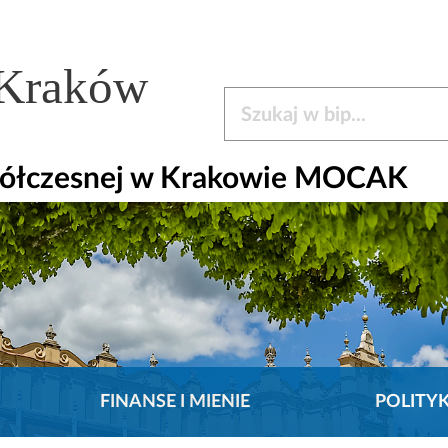
 Kraków
Szukaj w bip
półczesnej w Krakowie MOCAK
FINANSE I MIENIE
POLITY