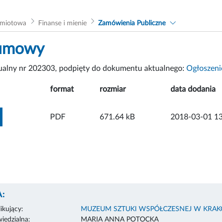
dmiotowa
Finanse i mienie
Zamówienia Publiczne
umowy
tualny nr 202303, podpięty do dokumentu aktualnego:
Ogłoszeni
format
rozmiar
data dodania
ZOBACZ ZAŁĄCZNIK
PDF
671.64 kB
2018-03-01 13
:
ikujący:
MUZEUM SZTUKI WSPÓŁCZESNEJ W KRA
edzialna:
MARIA ANNA POTOCKA