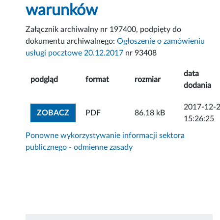
warunków
Załącznik archiwalny nr 197400, podpięty do
dokumentu archiwalnego:
Ogłoszenie o zamówieniu
usługi pocztowe 20.12.2017
nr 93408
data
podgląd
format
rozmiar
dodania
2017-12-
ZOBACZ ZAŁĄCZNIK
ZOBACZ
PDF
86.18 kB
15:26:25
Ponowne wykorzystywanie informacji sektora
publicznego - odmienne zasady