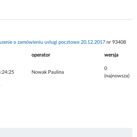
szenie o zamówieniu usługi pocztowe 20.12.2017
nr 93408
operator
wersja
0
:24:25
Nowak Paulina
(najnowsza)
y