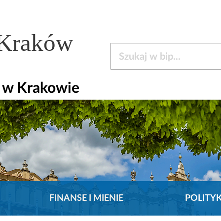
 Kraków
Szukaj w bip
y w Krakowie
FINANSE I MIENIE
POLITY