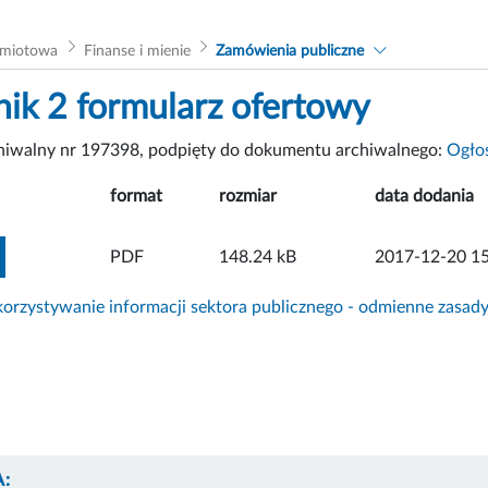
dmiotowa
Finanse i mienie
Zamówienia publiczne
nik 2 formularz ofertowy
chiwalny nr 197398, podpięty do dokumentu archiwalnego:
Ogło
format
rozmiar
data dodania
ZOBACZ ZAŁĄCZNIK
PDF
148.24 kB
2017-12-20 15
rzystywanie informacji sektora publicznego - odmienne zasad
: