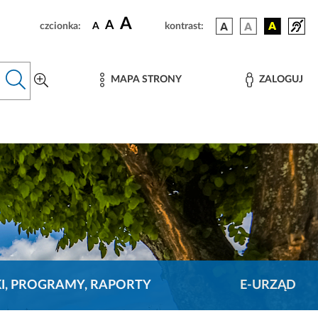
A
A
czcionka:
A
kontrast:
MAPA STRONY
ZALOGUJ
KI, PROGRAMY, RAPORTY
E-URZĄD