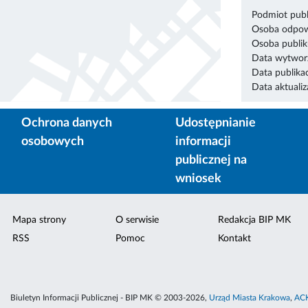
Podmiot publ
Osoba odpowi
Osoba publik
Data wytworz
Data publikac
Data aktualiza
Ochrona danych
Udostępnianie
osobowych
informacji
publicznej na
wniosek
Mapa strony
O serwisie
Redakcja BIP MK
RSS
Pomoc
Kontakt
Biuletyn Informacji Publicznej - BIP MK © 2003-2026,
Urząd Miasta Krakowa
,
ACK