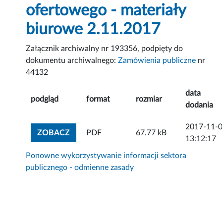
ofertowego - materiały
biurowe 2.11.2017
Załącznik archiwalny nr 193356, podpięty do
dokumentu archiwalnego:
Zamówienia publiczne
nr
44132
data
podgląd
format
rozmiar
dodania
2017-11-
ZOBACZ ZAŁĄCZNIK
ZOBACZ
PDF
67.77 kB
13:12:17
Ponowne wykorzystywanie informacji sektora
publicznego - odmienne zasady