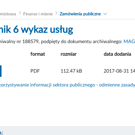
dmiotowa
Finanse i mienie
Zamówienia publiczne
nik 6 wykaz usług
chiwalny nr 188579, podpięty do dokumentu archiwalnego:
MAG
format
rozmiar
data dodania
ZOBACZ ZAŁĄCZNIK
PDF
112.47 kB
2017-08-31 14
rzystywanie informacji sektora publicznego - odmienne zasad
: