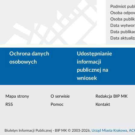
Podmiot publ
Osoba odpowi
Osoba publik
Data wytworz
Data publikac
Data aktualiza
Ochrona danych
Udostępnianie
osobowych
informacji
publicznej na
wniosek
Mapa strony
O serwisie
Redakcja BIP MK
RSS
Pomoc
Kontakt
Biuletyn Informacji Publicznej - BIP MK © 2003-2026,
Urząd Miasta Krakowa
,
ACK