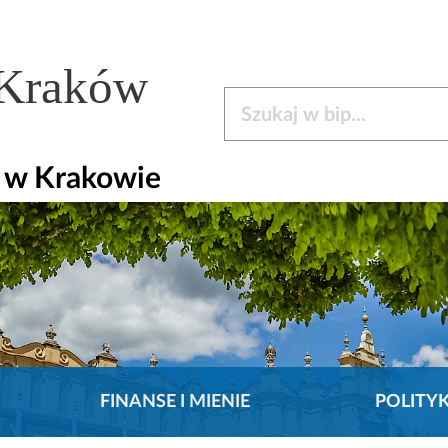
 Kraków
Szukaj w bip
y w Krakowie
FINANSE I MIENIE
POLITY