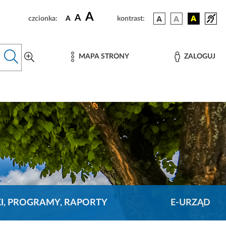
A
A
czcionka:
A
kontrast:
MAPA STRONY
ZALOGUJ
KI, PROGRAMY, RAPORTY
E-URZĄD