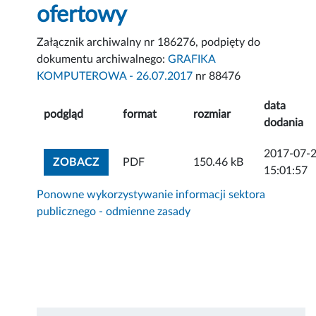
ofertowy
Załącznik archiwalny nr 186276, podpięty do
dokumentu archiwalnego:
GRAFIKA
KOMPUTEROWA - 26.07.2017
nr 88476
data
podgląd
format
rozmiar
dodania
2017-07-
ZOBACZ ZAŁĄCZNIK
ZOBACZ
PDF
150.46 kB
15:01:57
Ponowne wykorzystywanie informacji sektora
publicznego - odmienne zasady