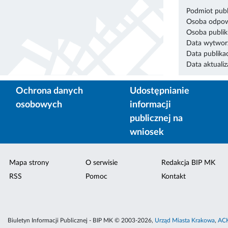
Podmiot publ
Osoba odpowi
Osoba publik
Data wytworz
Data publikac
Data aktualiza
Ochrona danych
Udostępnianie
osobowych
informacji
publicznej na
wniosek
Mapa strony
O serwisie
Redakcja BIP MK
RSS
Pomoc
Kontakt
Biuletyn Informacji Publicznej - BIP MK © 2003-2026,
Urząd Miasta Krakowa
,
ACK