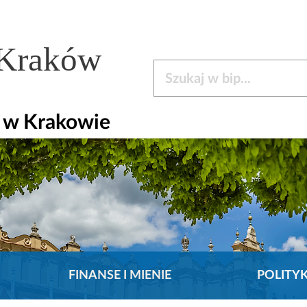
 Kraków
Szukaj w bip
y w Krakowie
FINANSE I MIENIE
POLITY