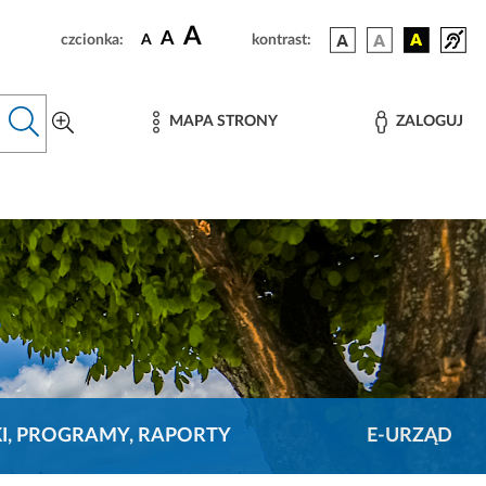
A
A
czcionka:
A
kontrast:
MAPA STRONY
ZALOGUJ
KI, PROGRAMY, RAPORTY
E-URZĄD