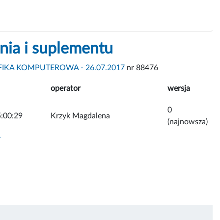
enia i suplementu
IKA KOMPUTEROWA - 26.07.2017
nr 88476
operator
wersja
0
:00:29
Krzyk Magdalena
(najnowsza)
y