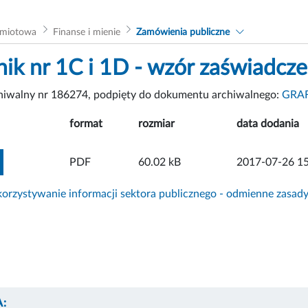
dmiotowa
Finanse i mienie
Zamówienia publiczne
nik nr 1C i 1D - wzór zaświadcz
chiwalny nr 186274, podpięty do dokumentu archiwalnego:
GRAF
format
rozmiar
data dodania
ZOBACZ ZAŁĄCZNIK
PDF
60.02 kB
2017-07-26 15
rzystywanie informacji sektora publicznego - odmienne zasad
: