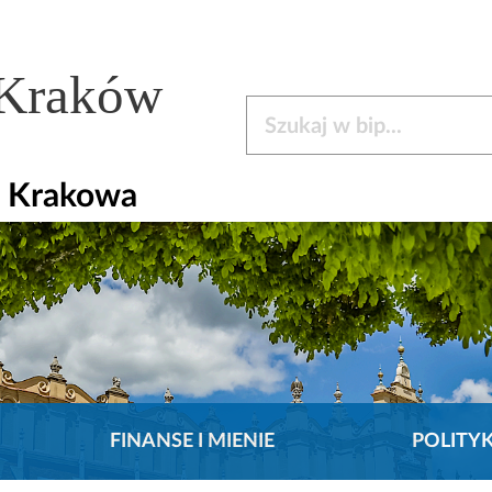
 Kraków
Szukaj w bip
a Krakowa
FINANSE I MIENIE
POLITY