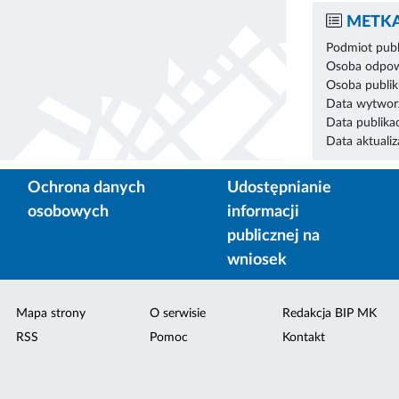
METKA
Podmiot publ
Osoba odpowi
Osoba publik
Data wytworz
Data publikac
Data aktualiza
Ochrona danych
Udostępnianie
osobowych
informacji
publicznej na
wniosek
Mapa strony
O serwisie
Redakcja BIP MK
RSS
Pomoc
Kontakt