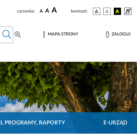
A
A
czcionka:
A
kontrast:
MAPA STRONY
ZALOGUJ
KI, PROGRAMY, RAPORTY
E-URZĄD