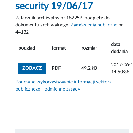
security 19/06/17
Załącznik archiwalny nr 182959, podpięty do
dokumentu archiwalnego:
Zamówienia publiczne
nr
44132
data
podgląd
format
rozmiar
dodania
2017-06-
ZOBACZ ZAŁĄCZNIK
ZOBACZ
PDF
49.2 kB
14:50:38
Ponowne wykorzystywanie informacji sektora
publicznego - odmienne zasady