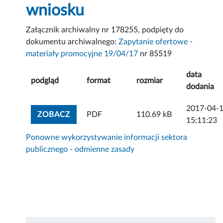
wniosku
Załącznik archiwalny nr 178255, podpięty do
dokumentu archiwalnego:
Zapytanie ofertowe -
materiały promocyjne 19/04/17
nr 85519
data
podgląd
format
rozmiar
dodania
2017-04-
ZOBACZ ZAŁĄCZNIK
ZOBACZ
PDF
110.69 kB
15:11:23
Ponowne wykorzystywanie informacji sektora
publicznego - odmienne zasady