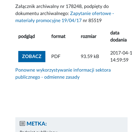
Załącznik archiwalny nr 178248, podpięty do
dokumentu archiwalnego:
Zapytanie ofertowe -
materiały promocyjne 19/04/17
nr 85519
data
podgląd
format
rozmiar
dodania
2017-04-
ZOBACZ ZAŁĄCZNIK
ZOBACZ
PDF
93.59 kB
14:59:59
Ponowne wykorzystywanie informacji sektora
publicznego - odmienne zasady
METKA: