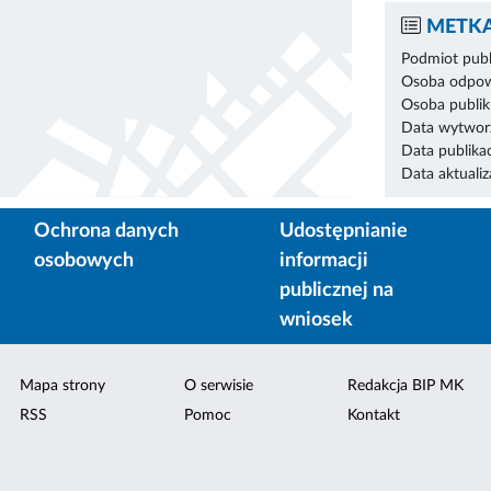
METKA
Podmiot publ
Osoba odpowi
Osoba publik
Data wytworz
Data publikac
Data aktualiza
Ochrona danych
Udostępnianie
osobowych
informacji
publicznej na
wniosek
Mapa strony
O serwisie
Redakcja BIP MK
RSS
Pomoc
Kontakt