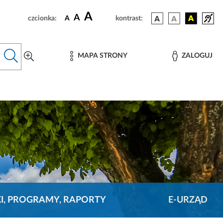
A
A
czcionka:
A
kontrast:
MAPA STRONY
ZALOGUJ
KI, PROGRAMY, RAPORTY
E-URZĄD