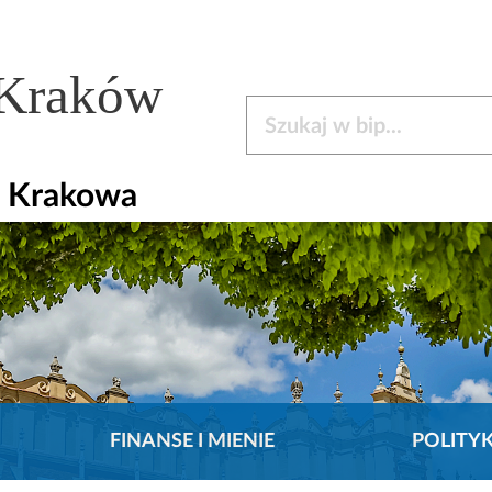
 Kraków
Szukaj w bip
a Krakowa
FINANSE I MIENIE
POLITY