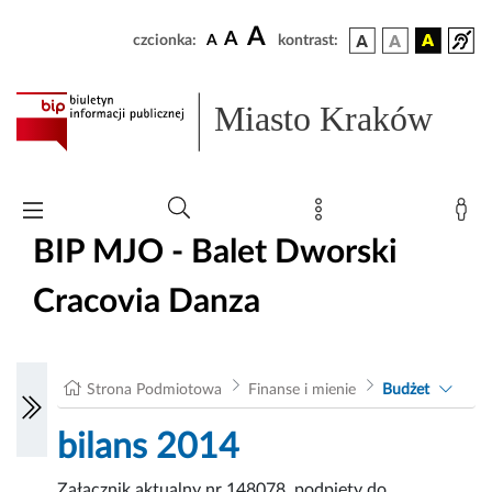
A
A
czcionka:
A
kontrast:
Miasto Kraków
BIP MJO - Balet Dworski
Cracovia Danza
Strona Podmiotowa
Finanse i mienie
Budżet
bilans 2014
Załącznik aktualny nr 148078, podpięty do