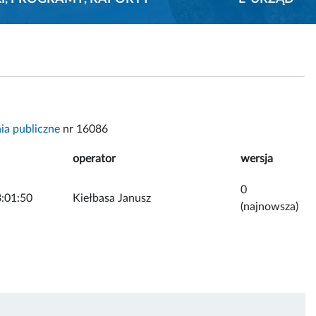
a publiczne
nr 16086
operator
wersja
0
:01:50
Kiełbasa Janusz
(najnowsza)