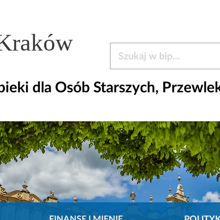
 Kraków
Szukaj w bip
ieki dla Osób Starszych, Przewle
FINANSE I MIENIE
POLITY