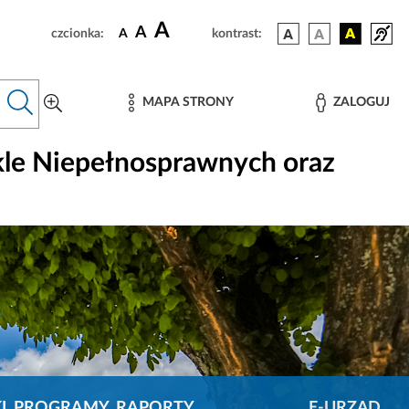
A
A
czcionka:
A
kontrast:
MAPA STRONY
ZALOGUJ
kle Niepełnosprawnych oraz
KI, PROGRAMY, RAPORTY
E-URZĄD