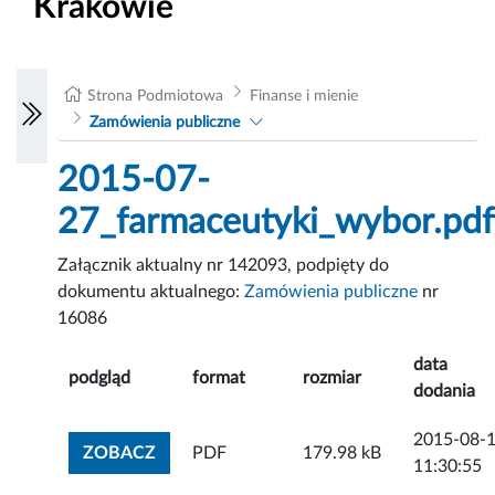
Krakowie
Strona Podmiotowa
Finanse i mienie
Zamówienia publiczne
2015-07-
27_farmaceutyki_wybor.pdf
Załącznik aktualny nr 142093, podpięty do
dokumentu aktualnego:
Zamówienia publiczne
nr
16086
data
podgląd
format
rozmiar
dodania
2015-08-
ZOBACZ ZAŁĄCZNIK
ZOBACZ
PDF
179.98 kB
11:30:55