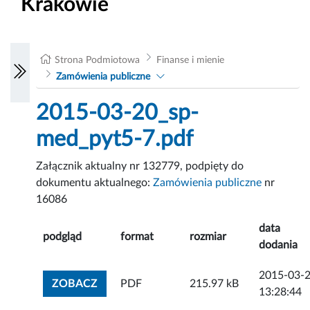
Krakowie
Strona Podmiotowa
Finanse i mienie
Zamówienia publiczne
2015-03-20_sp-
med_pyt5-7.pdf
Załącznik aktualny nr 132779, podpięty do
dokumentu aktualnego:
Zamówienia publiczne
nr
16086
data
podgląd
format
rozmiar
dodania
2015-03-
ZOBACZ ZAŁĄCZNIK
ZOBACZ
PDF
215.97 kB
13:28:44