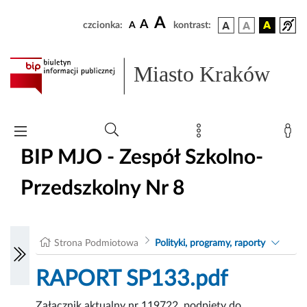
A
A
czcionka:
A
kontrast:
Miasto Kraków
BIP MJO - Zespół Szkolno-
Przedszkolny Nr 8
Strona Podmiotowa
Polityki, programy, raporty
RAPORT SP133.pdf
Załącznik aktualny nr 119722, podpięty do