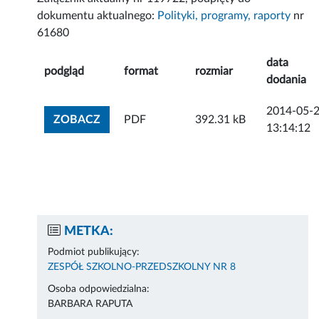
dokumentu aktualnego:
Polityki, programy, raporty
nr
61680
data
podgląd
format
rozmiar
dodania
2014-05-
ZOBACZ ZAŁĄCZNIK
ZOBACZ
PDF
392.31 kB
13:14:12
METKA:
Podmiot publikujący:
ZESPÓŁ SZKOLNO-PRZEDSZKOLNY NR 8
Osoba odpowiedzialna:
BARBARA RAPUTA