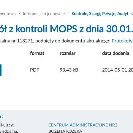
dmiotowa
Informacje o jednostce
Kontrole, Skargi, Petycje, Audyt
ół z kontroli MOPS z dnia 30.01
tualny nr 118271, podpięty do dokumentu aktualnego:
Protokoły
format
rozmiar
data dodania
ZOBACZ ZAŁĄCZNIK
PDF
93.43 kB
2014-05-01 20
:
ikujący:
CENTRUM ADMINISTRACYJNE NR2
edzialna:
BOŻENA KOZERA