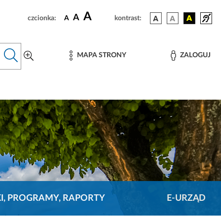
A
A
czcionka:
A
kontrast:
MAPA STRONY
ZALOGUJ
KI, PROGRAMY, RAPORTY
E-URZĄD