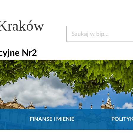
 Kraków
Szukaj w bip
cyjne Nr2
FINANSE I MIENIE
POLITY