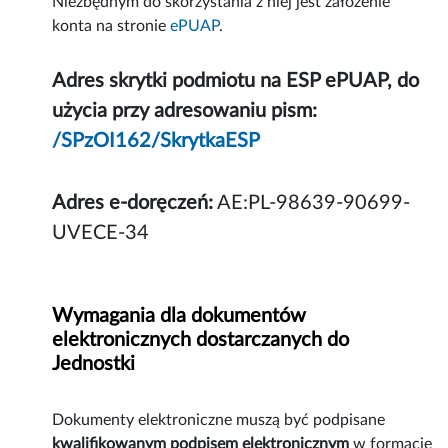
Niezbędnym do skorzystania z niej jest założenie
konta na stronie
ePUAP
.
Adres skrytki podmiotu na ESP ePUAP, do
użycia przy adresowaniu pism:
/SPzOI162/SkrytkaESP
Adres e-doręczeń:
AE:PL-98639-90699-
UVECE-34
Wymagania dla dokumentów
elektronicznych dostarczanych do
Jednostki
Dokumenty elektroniczne muszą być podpisane
kwalifikowanym podpisem elektronicznym
w formacie