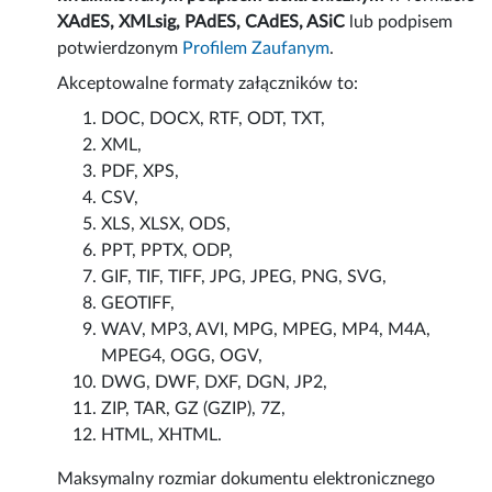
XAdES, XMLsig, PAdES, CAdES, ASiC
lub podpisem
potwierdzonym
Profilem Zaufanym
.
Akceptowalne formaty załączników to:
DOC, DOCX, RTF, ODT, TXT,
XML,
PDF, XPS,
CSV,
XLS, XLSX, ODS,
PPT, PPTX, ODP,
GIF, TIF, TIFF, JPG, JPEG, PNG, SVG,
GEOTIFF,
WAV, MP3, AVI, MPG, MPEG, MP4, M4A,
MPEG4, OGG, OGV,
DWG, DWF, DXF, DGN, JP2,
ZIP, TAR, GZ (GZIP), 7Z,
HTML, XHTML.
Maksymalny rozmiar dokumentu elektronicznego