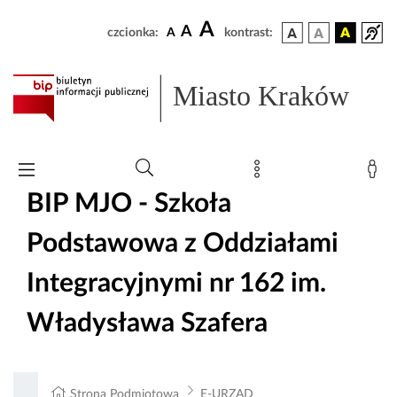
A
A
czcionka:
A
kontrast:
Miasto Kraków
BIP MJO - Szkoła
Podstawowa z Oddziałami
Integracyjnymi nr 162 im.
Władysława Szafera
Strona Podmiotowa
E-URZĄD