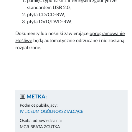
pamięć typu flash z interfejsem zgodnym ze
standardem USB 2.0,
płyta CD/CD-RW,
płyta DVD/DVD-RW.
Dokumenty lub nośniki zawierające
oprogramowanie
złośliwe
będą automatycznie odrzucane i nie zostaną
rozpatrzone.
METKA:
Podmiot publikujący:
IV LICEUM OGÓLNOKSZTAŁCĄCE
Osoba odpowiedzialna:
MGR BEATA ZGUTKA